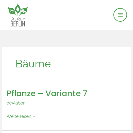
Zum
Inhalt
springen
Bäume
Pflanze – Variante 7
Pflanze
–
devlabor
Variante
7
Weiterlesen »