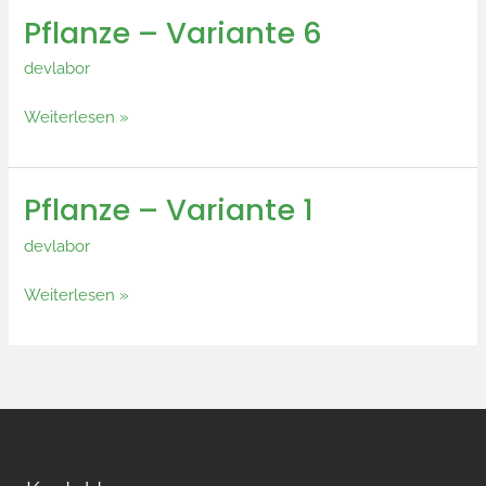
Pflanze – Variante 6
Pflanze
–
devlabor
Variante
6
Weiterlesen »
Pflanze – Variante 1
Pflanze
–
devlabor
Variante
1
Weiterlesen »