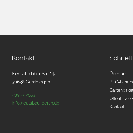
Kontakt
Schnell
Isenschnibber Str. 24a
Über uns
39638 Gardelegen
BHG-Landh
Gartenpake
03907 2553
Öffentliche
info@galabau-berlin.de
Kontakt