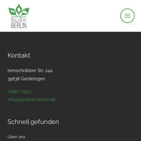
Zum
Inhalt
springen
Kontakt
Isenschnibber Str. 24a
39638 Gardelegen
03907 2553
info@galabau-berlin.de
Schnell gefunden
Über uns